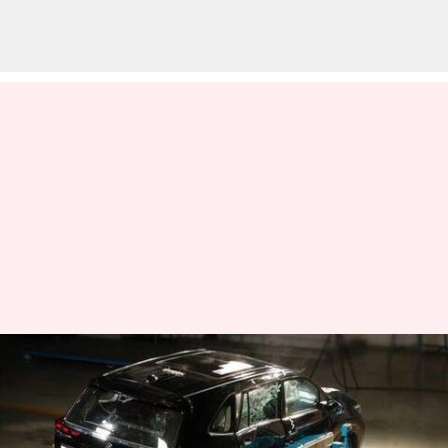
பாரத் NCAP-இல் மாருதி
சுசுகி இன்விக்டோ 5
நட்சத்திர பாதுகாப்பு