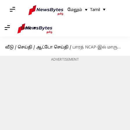
மேலும்
Tamil
Tamil
வீடு
/
செய்தி
/
ஆட்டோ செய்தி
/
பாரத் NCAP-இல் மாருதி சுசுகி இன்விக்டோ 5 நட்சத்திர பாதுகாப்பு மதிப்பீட்டைப் பெற்றுள்ளது
ADVERTISEMENT