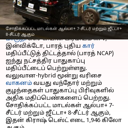
மதிப்பீட்டைப் பெற்றுள்ளது
எழுதியவர்
Sep 25, 2025
06:27 pm
Venkatalakshmi V
செய்தி முன்னோட்டம்
சோதிக்கப்பட்ட மாடல்கள் ஆல்பா+ 7-சீட்டர் மற்றும் ஜீட்டா+
8-சீட்டர் ஆகும்
மாருதி
சுஸுகியின் பிரீமியம் MPV,
இன்விக்டோ, பாரத் புதிய
கார்
மதிப்பீட்டுத் திட்டத்தால் (பாரத் NCAP)
ஐந்து நட்சத்திர பாதுகாப்பு
மதிப்பீட்டைப் பெற்றுள்ளது.
வலுவான-hybrid மூன்று வரிசை
வாகனம்
வயது வந்தோர் மற்றும்
குழந்தைகள் பாதுகாப்பு பிரிவுகளில்
அதிக மதிப்பெண்களைப் பெற்றது.
சோதிக்கப்பட்ட மாடல்கள் ஆல்பா+ 7-
சீட்டர் மற்றும் ஜீட்டா+ 8-சீட்டர் ஆகும்,
இதன் கிராஷ் டெஸ்ட் எடை 1,946 கிலோ