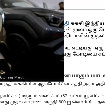
கன தயாரிப்பாளரான
மாருதி
சுசுகி இந்தியா
மான யூனிட்டுகளை விற்றதன் மூலம் ஒரு பெ
த மைல்கல்லை எட்டிய இந்தியாவின் முதல
மாதங்களில் முதல் கோடியை எட்டியது, ஏழு
ிஃப்ட் அதிகம் விற்பனையாகும் மாட
ியாளர் Maruti
ுதி சுசுகியின் ஆல்டோ 47 லட்சத்திற்கும் 
ிட்கள்) மற்றும் ஸ்விஃப்ட் (32 லட்சம் யூனிட்க
று தனது முதல் காரான மாருதி 800 ஐ வெளியிட