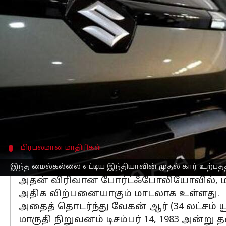
எழுதியவர்
Nov 05, 2025
05:40 pm
Venkatalakshmi V
செய்தி முன்னோட்டம்
இந்தியாவின் முன்னணி பயணிகள் வா
விற்பனையில் மூன்று கோடிக்கும் அதிக
42 ஆண்டுகள் எடுத்த இந்த சாதனை, இந்
ஆக்குகிறது.
Maruti நிறுவனம் 28 ஆண்டுகள் இரண்டு 
பிரபலமான மாதிரிகள்
ஆல்டோ, வேகன் ஆர் மற்றும் ஸ்வ
இந்த மைல்கல்லை எட்டிய இந்தியாவின் முதல் கார் உற்பத்த
அதன் விரிவான போர்ட்ஃபோலியோவில், மார
அதிக விற்பனையாகும் மாடலாக உள்ளது.
அதைத் தொடர்ந்து வேகன் ஆர் (34 லட்சம் யூன
மாருதி நிறுவனம் டிசம்பர் 14, 1983 அன்