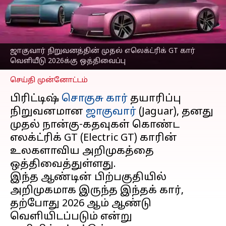
எலெக்ட்ரிக் GT கார்
வெளியீடு 2026க்கு
ஒத்திவைப்பு
எழுதியவர்
Nov 02, 2025
03:33 pm
ஜாகுவார் நிறுவனத்தின் முதல் எலெக்ட்ரிக் GT கார்
Sekar Chinnappan
வெளியீடு 2026க்கு ஒத்திவைப்பு
செய்தி முன்னோட்டம்
பிரிட்டிஷ்
சொகுசு கார்
தயாரிப்பு
நிறுவனமான
ஜாகுவார்
(Jaguar), தனது
முதல் நான்கு-கதவுகள் கொண்ட
எலக்ட்ரிக் GT (Electric GT) காரின்
உலகளாவிய அறிமுகத்தை
ஒத்திவைத்துள்ளது.
இந்த ஆண்டின் பிற்பகுதியில்
அறிமுகமாக இருந்த இந்தக் கார்,
தற்போது 2026 ஆம் ஆண்டு
வெளியிடப்படும் என்று