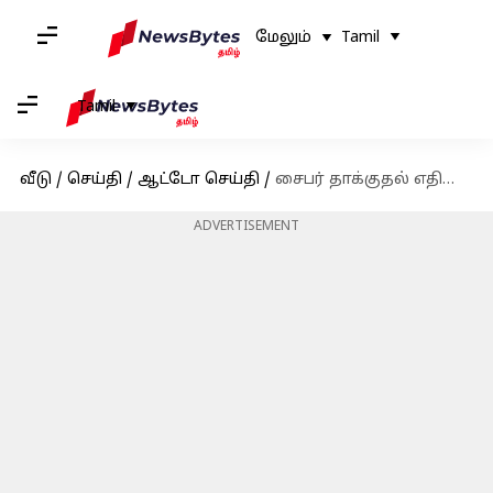
மேலும்
Tamil
Tamil
வீடு
/
செய்தி
/
ஆட்டோ செய்தி
/
சைபர் தாக்குதல் எதிரொலி; ஜாகுவார் நிறுவனத்தின் முதல் எலெக்ட்ரிக் GT கார் வெளியீடு 2026க்கு ஒத்திவைப்பு
ADVERTISEMENT