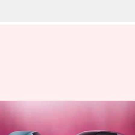
சைபர் தாக்குதல்
எதிரொலி; ஜாகுவார்
நிறுவனத்தின் முதல்