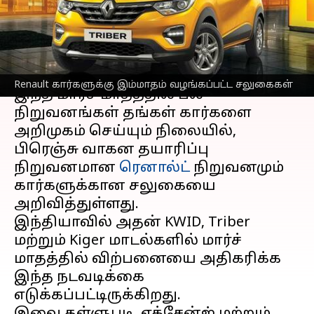
அறிவிப்பு!
எழுதியவர்
Mar 06, 2023
10:37 am
Siranjeevi
செய்தி முன்னோட்டம்
Renault கார்களுக்கு இம்மாதம் வழங்கப்பட்ட சலுகைகள்
இந்த மார்ச் மாதத்தில் பல
நிறுவனங்கள் தங்கள் கார்களை
அறிமுகம் செய்யும் நிலையில்,
பிரெஞ்சு வாகன தயாரிப்பு
நிறுவனமான
ரெனால்ட்
நிறுவனமும்
கார்களுக்கான சலுகையை
அறிவித்துள்ளது.
இந்தியாவில் அதன் KWID, Triber
மற்றும் Kiger மாடல்களில் மார்ச்
மாதத்தில் விற்பனையை அதிகரிக்க
இந்த நடவடிக்கை
எடுக்கப்பட்டிருக்கிறது.