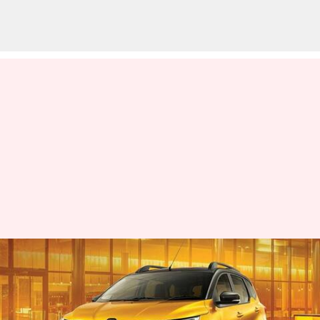
இந்த மார்ச் மாதத்தில்
ரெனால்ட் கார்களுக்கு
செம்ம தள்ளுபடி