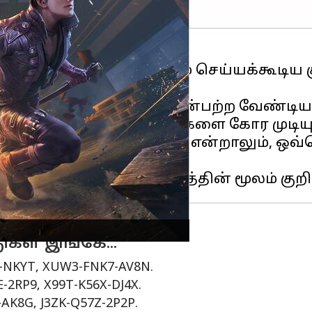
்
ஃப்ரீ பையர் மேக்ஸ்
, ரிடீம் செய்யக்கூடி
ீம் செய்ய பிளேயர்கள் பின்பற்ற வேண்டி
மட்டுமே இந்தக் குறியீடுகளை கோர முடியு
களை ரிடீம் செய்ய முடியும் என்றாலும், ஒவ
ுகள் இங்கே...
-NKYT, XUW3-FNK7-AV8N.
2RP9, X99T-K56X-DJ4X.
AK8G, J3ZK-Q57Z-2P2P.