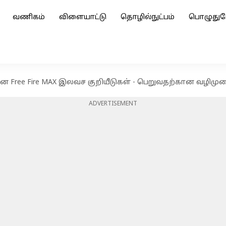
வணிகம்
விளையாட்டு
தொழில்நுட்பம்
பொழுதுப
கான Free Fire MAX இலவச குறியீடுகள் - பெறுவதற்கான வழிமு
ADVERTISEMENT