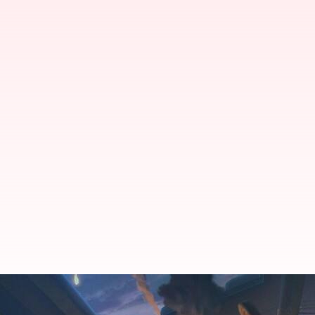
பிப்ரவரி 20க்கான Free Fi