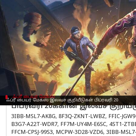
எழுதியவர்
Feb 20, 2023
10:41 am
Siranjeevi
செய்தி முன்னோட்டம்
பேட்டில் ராயல் கேம் இந்தியா, கரீனாவின
வழங்குகிறது.
எனவே இலவச Fire MAX குறியீடுகளை ரிட
இந்தியாவில், ஆண்ட்ராய்டு பயனர்களால் 
தனிநபர்கள், ஒரே அமர்வில் பல குறியீடு
முறை மட்டுமே பயன்படுத்த முடியும்.
ஃப்ரீ பையர் மேக்ஸ்
ஃப்ரீ பையர் மேக்ஸ் இலவச குறியீடுகள் பிப்ரவரி 20
பிப்ரவரி 20க்கான இலவச குறியீட
3IBB-MSL7-AK8G, 8F3Q-ZKNT-LWBZ, FFIC-JGW9
B3G7-A22T-WDR7, FF7M-UY4M-E6SC, 4ST1-ZTBE-
FFCM-CPSJ-99S3, MCPW-3D28-VZD6, 3IBB-MSL7-