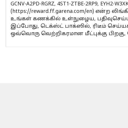
GCNV-A2PD-RGRZ, 4ST1-ZTBE-2RP9, EYH2-W3XK
(https://reward.ff.garena.com/en) என்ற ல
உங்கள் கணக்கில் உள்நுழைய, பதிவுசெய்யப்ப
இப்போது, டெக்ஸ்ட் பாக்ஸில், ரிடீம் செய்யக
ஒவ்வொரு வெற்றிகரமான மீட்புக்கு பிறகு