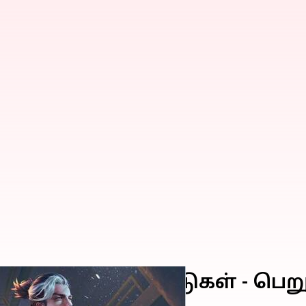
re MAX இலவச குறியீடுகள் - 