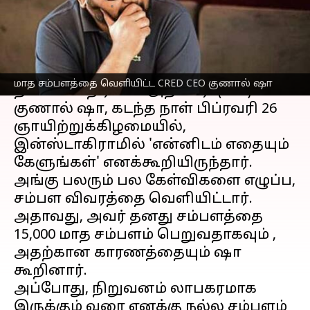
எழுதியவர்
Feb 27, 2023
02:33 pm
Siranjeevi
செய்தி முன்னோட்டம்
Fintech நிறுவனமான
CRED
இன்
மாத சம்பளத்தை வெளியிட்ட CRED CEO குணால் ஷா
தலைமை நிர்வாக அதிகாரி (CEO)
குணால் ஷா, கடந்த நாள் பிப்ரவரி 26
ஞாயிற்றுக்கிழமையில்,
இன்ஸ்டாகிராமில் 'என்னிடம் எதையும்
கேளுங்கள்' எனக்கூறியிருந்தார்.
அங்கு பலரும் பல கேள்விகளை எழுப்ப,
சம்பள விவரத்தை வெளியிட்டார்.
அதாவது, அவர் தனது சம்பளத்தை
15,000 மாத சம்பளம் பெறுவதாகவும் ,
அதற்கான காரணத்தையும் ஷா
கூறினார்.
அப்போது, நிறுவனம் லாபகரமாக
இருக்கும் வரை எனக்கு நல்ல சம்பளம்