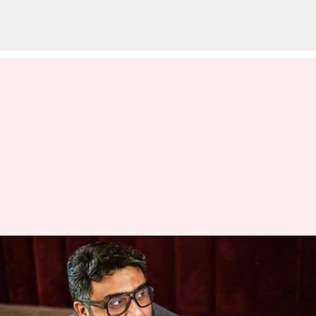
உண்மையான
சம்பளத்தை கூறிய ​CRED
CEO குணால் ஷா!