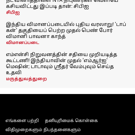
நீட் வினாத்தாளை NTA நிபுணர்கள் வெளியே
கசியவிட்டது இப்படி தான்: சிபிஐ
சிபிஐ
இந்திய விமானப்படையில் புதிய வரலாறு! 'டாப்
கன்' தகுதியைப் பெற்ற முதல் பெண் போர்
விமானி பாவனா காந்த்
விமானப்படை
எம்என்சி நிறுவனத்தின் சதியை முறியடித்த
கூட்டணி! இந்தியாவின் முதல் 'எம்ஆர்ஐ'
மெஷின்; டாடாவும் ஸ்ரீதர் வேம்புவும் செய்த
உதவி
மருத்துவத்துறை
எங்களை பற்றி
தனியுரிமைக் கொள்கை
விதிமுறைகளும் நிபந்தனைகளும்