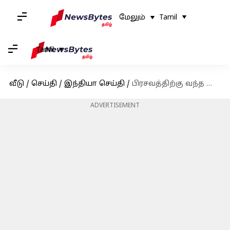
மேலும்
Tamil
Tamil
வீடு
/
செய்தி
/
இந்தியா செய்தி
/
பிரசவத்திற்கு வந்த பெண் வயிற்றில் கைக்குட்டை தைத்த மருத்துவர் - விசாரணைக்கு உத்தரவு
ADVERTISEMENT