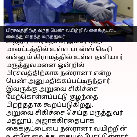
விசாரணைக்கு உத்தரவு
எழுதியவர்
Jan 05, 2023
06:18 pm
Nivetha P
செய்தி முன்னோட்டம்
பிரசவத்திற்கு வந்த பெண் வயிற்றில் கைக்குட்டை
வைத்து தைத்த மருத்துவர்
உத்திரப்பிரதேசம், அம்ரோஹா
மாவட்டத்தில் உள்ள பான்ஸ் கெரி
என்னும் கிராமத்தில் உள்ள தனியார்
மருத்துவமனை ஒன்றில்
பிரசவத்திற்காக நஸ்ரானா என்ற
பெண் அனுமதிக்கப்பட்டிருந்தார்.
இவருக்கு அறுவை சிகிச்சை
மேற்கொள்ளப்பட்டு குழந்தை
பிறந்ததாக கூறப்படுகிறது.
அறுவை சிகிச்சை செய்த மருத்துவர்
மத்லூப், அஜாக்கிரதையாக
கைக்குட்டையை நஸ்ரானா வயிற்றின்