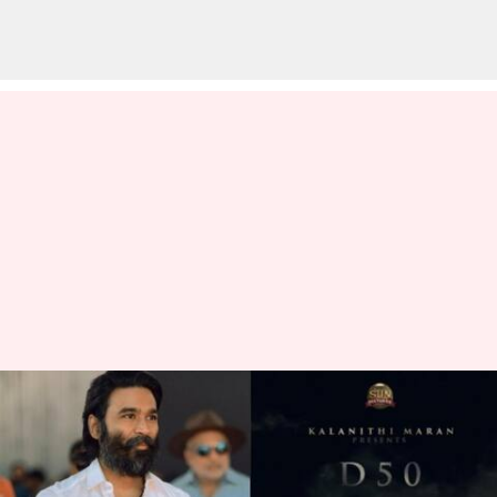
D50: 100 கோடி ரூபாய்
செலவில் உருவாகும்
படத்தை இயக்கும் தனுஷ்