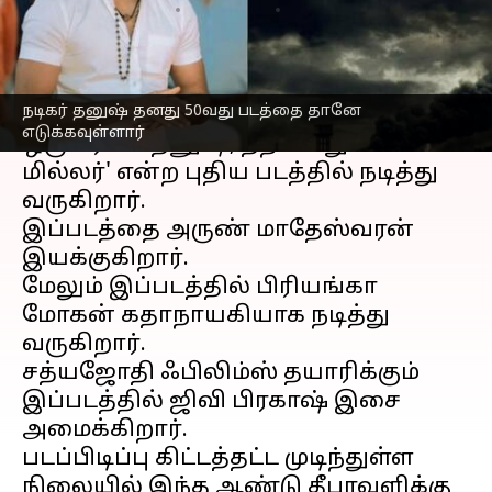
எழுதியவர்
May 24, 2023
04:04 pm
Arul Jothe
செய்தி முன்னோட்டம்
நடிகர் தனுஷ் தனது 50வது படத்தை தானே
கோலிவுட்டின்
முன்னணி நடிகர்களில்
எடுக்கவுள்ளார்
ஒருவரான தனுஷ், தறபோது 'கேப்டன்
மில்லர்' என்ற புதிய படத்தில் நடித்து
வருகிறார்.
இப்படத்தை அருண் மாதேஸ்வரன்
இயக்குகிறார்.
மேலும் இப்படத்தில் பிரியங்கா
மோகன் கதாநாயகியாக நடித்து
வருகிறார்.
சத்யஜோதி ஃபிலிம்ஸ் தயாரிக்கும்
இப்படத்தில் ஜிவி பிரகாஷ் இசை
அமைக்கிறார்.
படப்பிடிப்பு கிட்டத்தட்ட முடிந்துள்ள
நிலையில் இந்த ஆண்டு தீபாவளிக்கு