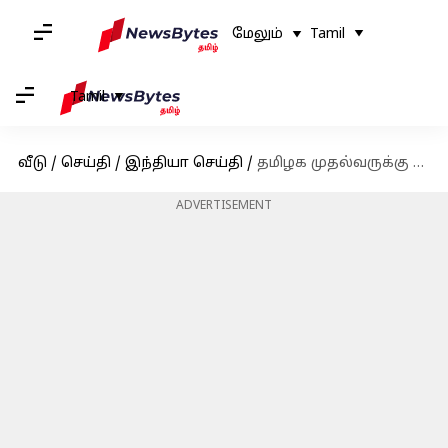
மேலும்
Tamil
Tamil
வீடு
/
செய்தி
/
இந்தியா செய்தி
/
தமிழக முதல்வருக்கு பிறந்தநாள் வாழ்த்து தெரிவித்த நடிகர்கள் ரஜினிகாந்த், கமலஹாசன்
ADVERTISEMENT