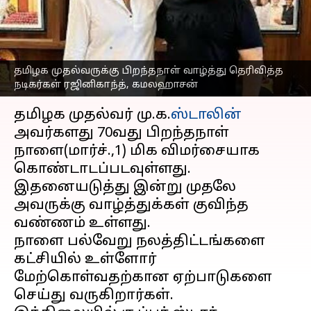
ரஜினிகாந்த்,
கமலஹாசன்
எழுதியவர்
Feb 28, 2023
05:59 pm
Nivetha P
தமிழக முதல்வருக்கு பிறந்தநாள் வாழ்த்து தெரிவித்த
நடிகர்கள் ரஜினிகாந்த், கமலஹாசன்
செய்தி முன்னோட்டம்
தமிழக முதல்வர் மு.க.
ஸ்டாலின்
அவர்களது 70வது பிறந்தநாள்
நாளை(மார்ச்.,1) மிக விமர்சையாக
கொண்டாடப்படவுள்ளது.
இதனையடுத்து இன்று முதலே
அவருக்கு வாழ்த்துக்கள் குவிந்த
வண்ணம் உள்ளது.
நாளை பல்வேறு நலத்திட்டங்களை
கட்சியில் உள்ளோர்
மேற்கொள்வதற்கான ஏற்பாடுகளை
செய்து வருகிறார்கள்.