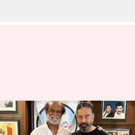
தமிழக முதல்வருக்கு
பிறந்தநாள் வாழ்த்து
தெரிவித்த நடிகர்கள்