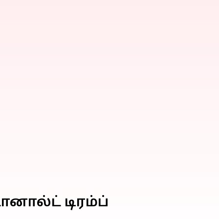
னால்ட் டிரம்ப்