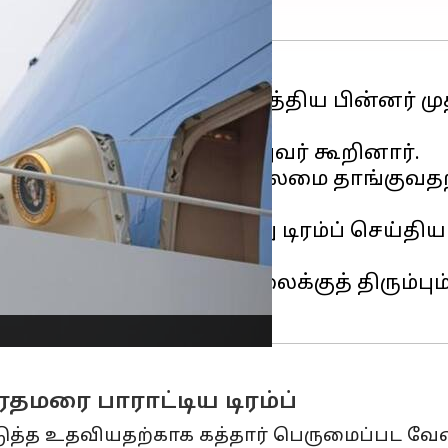
ோர் நிறுத்தத்தை ஏற்படுத்திய பின்னர் மு
ோர்
முடிவுக்கு வந்ததாக அவர் கூறினார்.
ாநாட்டிற்கு இணைத் தலைமை தாங்குவதற்கு
ுரிந்துகொள்கிறீர்கள்" என்று டிரம்ப் செய்
ட்டபோது, ​​"அது இயல்பு நிலைக்குத் திரும்ப
ரதமரை பாராட்டிய டிரம்ப்
ுத்த உதவியதற்காக கத்தார் பெருமைப்பட வேண்ட