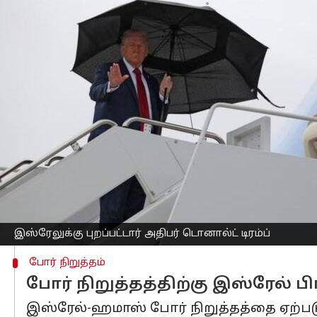
எழுதியவர்
Oct 13, 2025
08:03 am
Venkatalakshmi V
செய்தி முன்னோட்டம்
இஸ்ரேலுக்கும்
ஹமாஸுக்கும்
இடையில் ப
அமெரிக்க
ஜனாதிபதி
டொனால்ட் டிரம்ப்
.
இஸ்ரேலுக்கு புறப்பட்டபோது
காசாவில்
ப
அவர்,
எகிப்தில்
உயர்மட்ட அமைதி உச்சிம
என்று எதிர்பார்க்கப்படுகிறது.
"போர் முடிந்துவிட்டது, நீங்கள் அதைப் ப
தெரிவித்துள்ளது.
பிராந்தியத்தின் எதிர்காலம் குறித்து கே
இஸ்ரேலுக்கு புறப்பட்டார் அதிபர் டொனால்ட் டிரம்ப்
போர் நிறுத்தம்
போர் நிறுத்தத்திற்கு இஸ்ரேல் பி
இஸ்ரேல்-ஹமாஸ் போர் நிறுத்தத்தை ஏற்பட